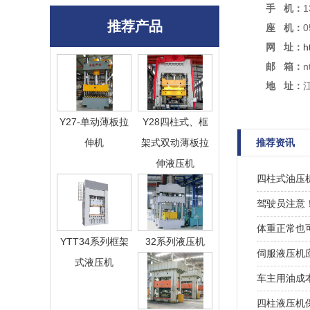
手 机：
1
推荐产品
座 机：
0
网 址：
h
邮 箱：
n
地 址：
Y27-单动薄板拉
Y28四柱式、框
伸机
架式双动薄板拉
推荐资讯
伸液压机
四柱式油压
驾驶员注意
体重正常也
YTT34系列框架
32系列液压机
伺服液压机
式液压机
车主用油成
四柱液压机